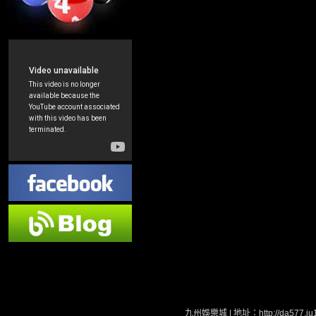
九州娛樂城 | 地址：http://da577.ju1