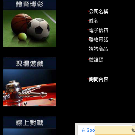
公司名稱
*
姓名
*
電子信箱
*
聯絡電話
*
諮詢商品
驗證碼
*
詢問內容
*