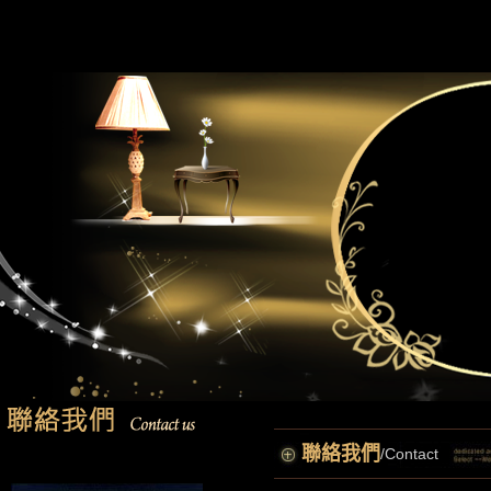
網備用網址
聯絡我們
/Contact