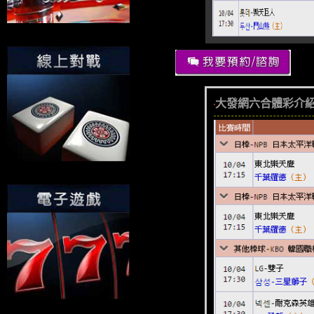
大發網六合體彩介