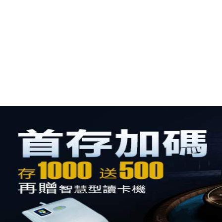
KU體育投注
大發