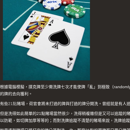
根據電腦模擬，撲克牌至少需洗牌七次才能使牌「亂」到極致（randomly
的牌的去向獲利。
有些
21點
賭場，荷官會將未打過的牌與打過的牌分開洗。曾經就是有人
但是洗得如此簡單的21點賭場當然很少，洗得稍複雜但是又可以追蹤的
以防範，如切牌加厚等等的；而對洗牌追蹤不清楚的賭場來說，洗牌追蹤