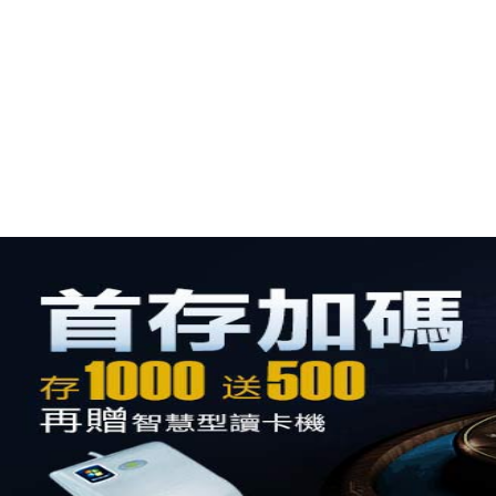
KU體育投注
大發