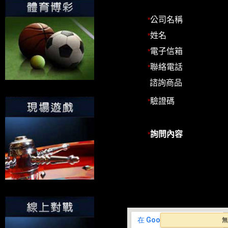
公司名稱
*
姓名
*
電子信箱
*
聯絡電話
*
諮詢商品
驗證碼
*
詢問內容
*