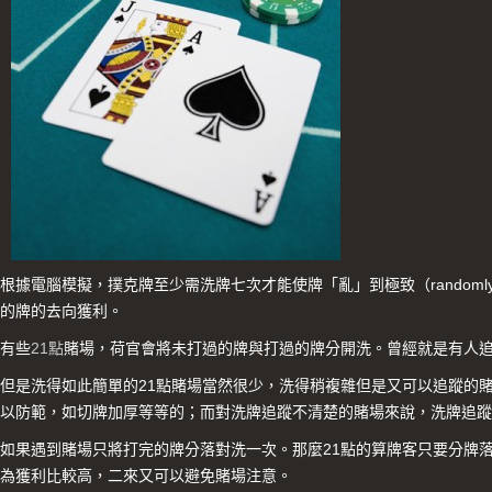
根據電腦模擬，撲克牌至少需洗牌七次才能使牌「亂」到極致（randomly
的牌的去向獲利。
有些
21點
賭場，荷官會將未打過的牌與打過的牌分開洗。曾經就是有人
但是洗得如此簡單的21點賭場當然很少，洗得稍複雜但是又可以追蹤的
以防範，如切牌加厚等等的；而對洗牌追蹤不清楚的賭場來說，洗牌追蹤
如果遇到賭場只將打完的牌分落對洗一次。那麼21點的算牌客只要分牌
為獲利比較高，二來又可以避免賭場注意。