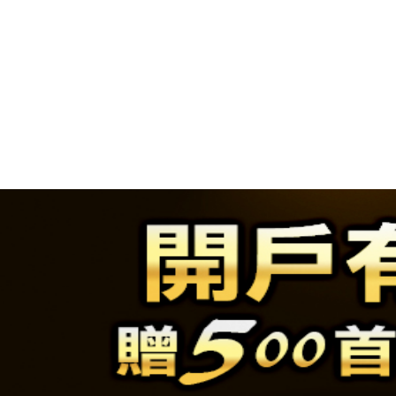
KU體育投注
大發