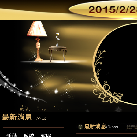
網備用網址
最新消息
/News
活動
系統
客服