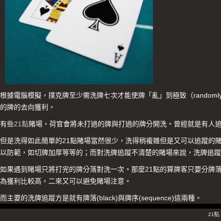
根據電腦模擬，撲克牌至少需洗牌七次才能使牌「亂」到極致（randomly
的牌的去向獲利。
有些
21點
賭場，荷官會將未打過的牌與打過的牌分開洗。曾經就是有人
但是洗得如此簡單的21點賭場當然很少，洗得稍複雜但是又可以追蹤的
以防範，如切牌加厚等等的；而對洗牌追蹤不清楚的賭場來說，洗牌追蹤
如果遇到賭場只將打完的牌分落對洗一次。那麼21點的算牌客只要分牌
為獲利比較高，二來又可以避免賭場注意。
而主要的洗牌追蹤方是就有牌落(black)與牌序(sequence)這兩種。
21點