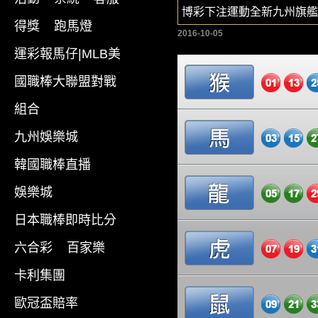
博彩下注運動全新九州旗艦
得獎
跑馬燈
2016-10-05
運彩報馬仔|MLB美
國職棒大聯盟對戰
組合
九州娛樂城
韓國職棒直播
娛樂城
日本職棒即時比分
六合彩
百家樂
卡利集團
歐冠盃賠率