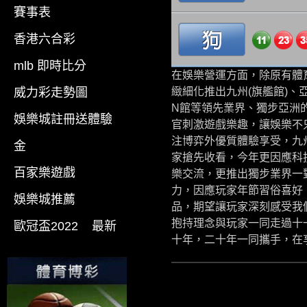
賽事表
香港六合彩
mlb 即時比分
在娛樂營運方面，除原有體
威力彩走勢圖
緻細化推出九州(旗艦館)、
N館等領先業界、獨步亞洲
娛樂城註冊送體驗
官刺激遊戲樂趣，讓娛樂不
注博弈外優質體驗享受，九
金
家搶先收看，今年更因應科
百家樂遊戲
樂交流，更推出獨步業界一
力，因應玩家年節習俗喜好
娛樂城推薦
品，期望讓玩家深刻感受我
抱持理念與玩家一同走過十
歐冠盃2022
最新
十年，二十年一同攜手，在