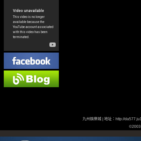
九州娛樂城 | 地址：http://da577.ju1
©200