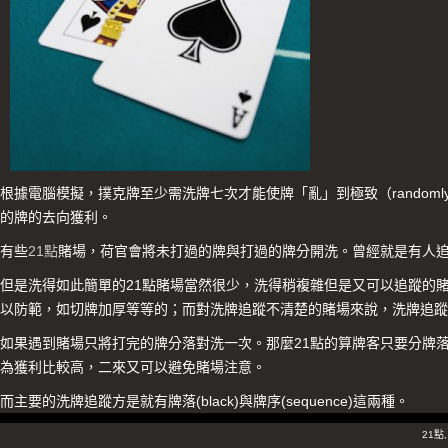
根據電腦模擬，撲克牌至少需洗牌七次才能使牌「亂」到極致（randomly
的牌的去向獲利。
有些
21點
賭場，荷官會將未打過的牌與打過的牌分開洗。曾經就是有人
但是洗得如此簡單的21點賭場當然很少，洗得稍複雜但是又可以追蹤的
以防範，如切牌加厚等等的；而對洗牌追蹤不清楚的賭場來說，洗牌追蹤
如果遇到賭場只將打完的牌分落對洗一次。那麼21點的算牌客只要分牌
為獲利比較高，二來又可以避免賭場注意。
而主要的洗牌追蹤方是就有牌落(black)與牌序(sequence)這兩種。
21點