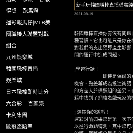
新手玩韓國職棒直播穩贏錢
得獎
跑馬燈
2021-08-19
運彩報馬仔|MLB美
韓國職棒直播你有沒有問過
國職棒大聯盟對戰
種習慣。它也可能只是你在
組合
對我們的支出預算產生影響
間的運行中造成問題。
九州娛樂城
韓國職棒直播
¡學習行話！
即使是偶爾的
韓國職棒直播
娛樂城
機會、點差等成為投注術語
的方差大於備選組的差異。
日本職棒即時比分
籍中找到了網絡遊戲玩家的
六合彩
百家樂
¡ 選擇你的遊戲！
卡利集團
運彩討論如果您是第一次下
以進行命題猜測，其中您可以
歐冠盃賠率