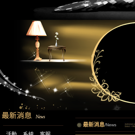
網備用網址
最新消息
/News
活動
系統
客服