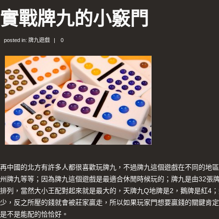
實戰牌九的小竅門
posted in:
牌九遊戲
|
0
再中國的北方有許多人都很喜歡玩牌九，不過牌九這個遊戲在不同的地區
州牌九等等；因為牌九這個遊戲是最適合休閒時候玩的；牌九是由32張
排列，當然大小王配對起來就是最大的，天牌九Q地牌是2，鵝牌是紅4
少，反之所壓的錢就會被莊家贏走，所以如果玩家門想要贏錢的關鍵肯定
是不是能配的恰恰好。