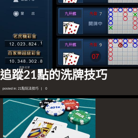
追蹤21點的洗牌技巧
posted in:
21點玩法技巧
|
0