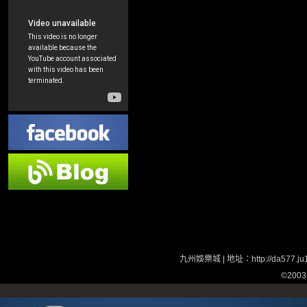
九州娛樂城 | 地址：http://da577.ju1
©200