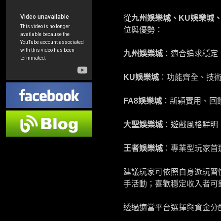
從
九州娛樂城、KU娛樂城、
位與優勢：
九州娛樂城
：適合追求穩定
KU娛樂城
：功能齊全、技
FA8娛樂城
：新穎實用、回
大聖娛樂城
：遊戲風格鮮明
王者娛樂城
：專業型玩家首
建議玩家可依照自身遊玩習
手活動；喜歡穩定收入者可
透過適當平台選擇與資金分