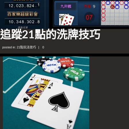
追蹤21點的洗牌技巧
posted in:
21點玩法技巧
|
0