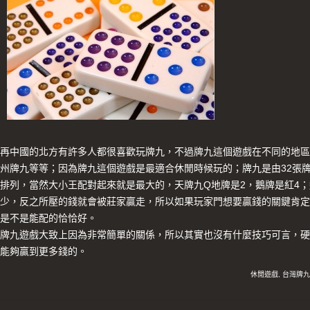
再中國的北方有許多人都很喜歡玩牌九，不過牌九這個遊戲在不同的地區
州牌九等等；因為牌九這個遊戲是最適合休閒時候玩的；牌九是由32張
排列，當然大小王配對起來就是最大的，天牌九Q地牌是2，鵝牌是紅4
少，反之所壓的錢就會被莊家贏走，所以如果玩家門想要贏錢的關鍵肯定
是不是能配的恰恰好。
牌九遊戲大致上因為非常簡單的關係，所以其實也沒有什麼技巧可言，硬
能夠贏到更多錢的。
休閒遊戲
,
台灣牌九