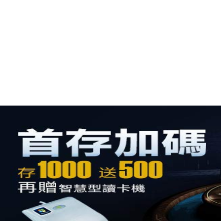
KU體育投注
大發